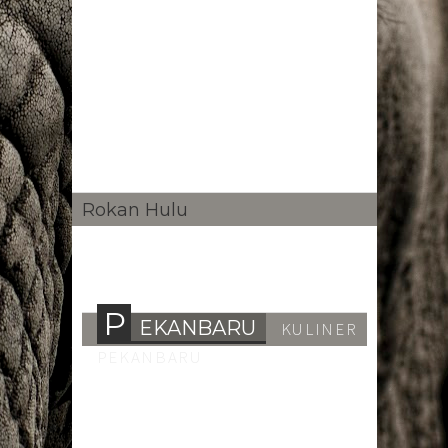
Rokan Hulu
P
EKANBARU
KULINER
PEKANBARU
APR
12
Feature
2015