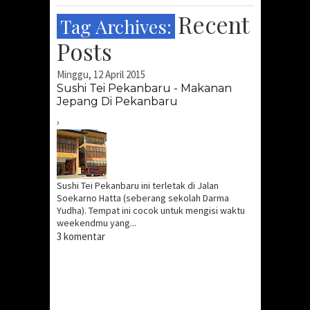
Recent
Tag Archives:
Posts
Minggu, 12 April 2015
Cute
Sushi Tei Pekanbaru - Makanan
Jepang Di Pekanbaru
›
Sushi Tei Pekanbaru ini terletak di Jalan
Soekarno Hatta (seberang sekolah Darma
Yudha). Tempat ini cocok untuk mengisi waktu
weekendmu yang...
3 komentar